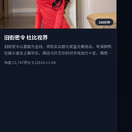
160分钟
旧街密令 杜比视界
旧街密令以喜剧为主线，将现实议题与类型元素结合。导演郭帆
在镜头语言上偏写实，周迅与孙艺珍的对手戏张力十足，情感层
次丰富。
热度
15,747
评分
9.2
2016-11-04