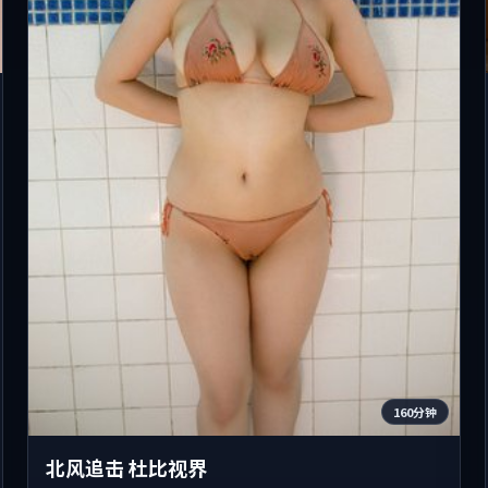
160分钟
北风追击 杜比视界