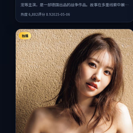
龙等主演，是一部德国出品的战争作品。故事在多重线索中展
开，人物动机与情节反转相互咬合，整体节奏紧凑，适合喜欢强
热度
6,882
评分
8.9
2025-05-06
叙事的观众。
独播