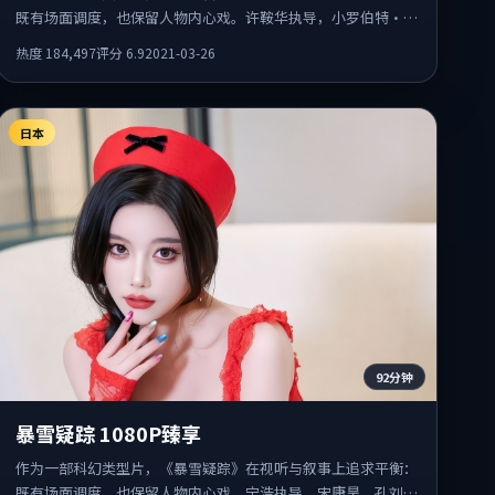
既有场面调度，也保留人物内心戏。许鞍华执导，小罗伯特·唐
尼、蒂尔达·斯文顿、张译共同出演，值得一看。
热度
184,497
评分
6.9
2021-03-26
日本
92分钟
暴雪疑踪 1080P臻享
作为一部科幻类型片，《暴雪疑踪》在视听与叙事上追求平衡：
既有场面调度，也保留人物内心戏。宁浩执导，宋康昊、孔刘、