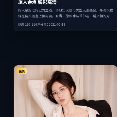
旅人余烬 臻彩高清
旅人余烬以传记为主线，将现实议题与类型元素结合。导演文牧
野在镜头语言上偏写实，亚当·德赖弗与蒂尔达·斯文顿的对手
戏张力十足，情感层次丰富。
热度
196,816
评分
8.0
2021-05-18
抢先