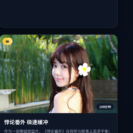
4K
109分钟
悖论番外 极速缓冲
作为一部悬疑类型片，《悖论番外》在视听与叙事上追求平衡：