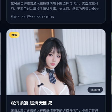
北风追击讲述普通人在极端情境下的选择与代价，类型定位科
幻。王家卫以冷静镜头推进故事，刘亦菲、杨幂的表演为全片情
绪锚点，结尾留白耐人寻味。
热度
71,561
评分
6.7
2017-09-15
臻彩
161分钟
深海余震 超清无删减
深海余震讲述普通人在极端情境下的选择与代价，类型定位悬