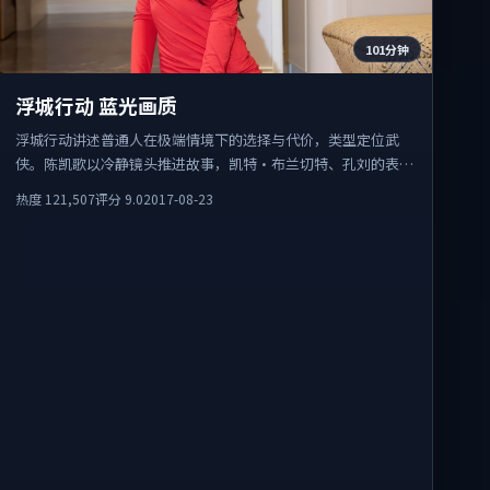
101分钟
浮城行动 蓝光画质
浮城行动讲述普通人在极端情境下的选择与代价，类型定位武
侠。陈凯歌以冷静镜头推进故事，凯特·布兰切特、孔刘的表演
为全片情绪锚点，结尾留白耐人寻味。
热度
121,507
评分
9.0
2017-08-23