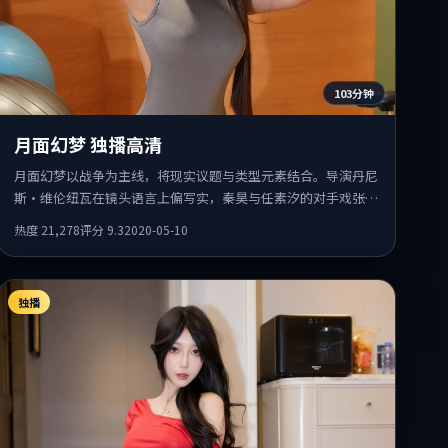
103分钟
月面幻梦 独播高清
月面幻梦以战争为主线，将现实议题与类型元素结合。导演丹尼
斯·维伦纽瓦在镜头语言上偏写实，秦昊与任素汐的对手戏张力
十足，情感层次丰富。
热度
21,278
评分
9.3
2020-05-10
独播