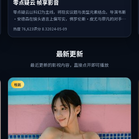
零点疑云 帧享影音
零点疑云以科幻为主线，将现实议题与类型元素结合。导演韦斯
·安德森在镜头语言上偏写实，佛罗伦斯·皮尤与廖凡的对手戏
张力十足，情感层次丰富。
热度
76,623
评分
8.3
2024-05-09
最新更新
最近更新的影视内容，直接点开即可播放
杜比