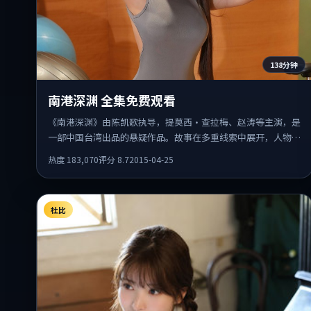
138分钟
南港深渊 全集免费观看
《南港深渊》由陈凯歌执导，提莫西·查拉梅、赵涛等主演，是
一部中国台湾出品的悬疑作品。故事在多重线索中展开，人物动
机与情节反转相互咬合，整体节奏紧凑，适合喜欢强叙事的观
热度
183,070
评分
8.7
2015-04-25
众。
杜比