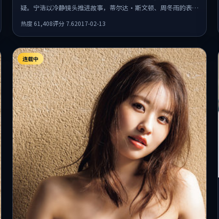
疑。宁浩以冷静镜头推进故事，蒂尔达·斯文顿、周冬雨的表演
为全片情绪锚点，结尾留白耐人寻味。
热度
61,408
评分
7.6
2017-02-13
连载中