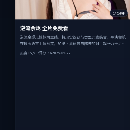
140分钟
逆流余烬 全片免费看
逆流余烬以惊悚为主线，将现实议题与类型元素结合。导演郭帆
在镜头语言上偏写实，加里·奥德曼与陈坤的对手戏张力十足，
情感层次丰富。
热度
15,517
评分
7.6
2025-09-22