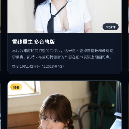
98分钟
雪线重生 多音轨版
本片为印度班底打造的武侠片，达米恩·查泽雷擅长群像刻画，
李秉宪、凯特·布兰切特领衔的阵容在细节表演上可圈可点。剧
情围绕一场意外事件发酵，悬念保留到后半段集中释放。
热度
108,142
评分
7.1
2018-07-27
臻彩