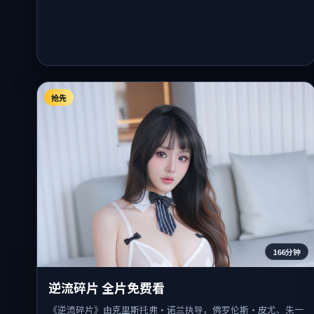
抢先
166分钟
逆流碎片 全片免费看
《逆流碎片》由克里斯托弗·诺兰执导，佛罗伦斯·皮尤、朱一