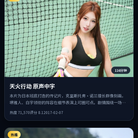
116分钟
天火行动 原声中字
本片为日本班底打造的传记片，克里斯托弗·诺兰擅长群像刻画，
堺雅人、白宇领衔的阵容在细节表演上可圈可点。剧情围绕一场意
外事件发酵，悬念保留到后半段集中释放。
热度
71,570
评分
8.1
2017-02-07
热播