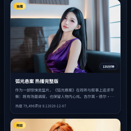
独播
135分钟
弧光悬案 热播完整版
作为一部惊悚类型片，《弧光悬案》在视听与叙事上追求平
衡：既有场面调度，也保留人物内心戏。吉尔莫·德尔·托
罗执导，孙艺珍、孔刘、孙俪共同出演，值得一看。
热度
79,496
评分
8.1
2020-12-07
完结