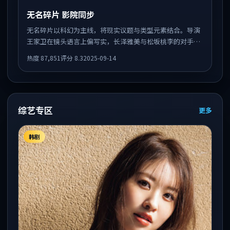
无名碎片 影院同步
无名碎片以科幻为主线，将现实议题与类型元素结合。导演
王家卫在镜头语言上偏写实，长泽雅美与松坂桃李的对手戏
张力十足，情感层次丰富。
热度
87,851
评分
8.3
2025-09-14
综艺专区
更多
韩剧