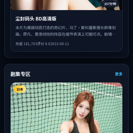
157分钟
尘封码头 BD高清版
本片为美国班底打造的奇幻片，马丁·斯科塞斯擅长群像刻
画，廖凡、黄渤领衔的阵容在细节表演上可圈可点。剧情围
绕一场意外事件发酵，悬念保留到后半段集中释放。
热度
181,703
评分
8.0
2023-08-11
剧集专区
更多
日本