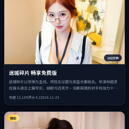
102分钟
迷城碎片 畅享免费版
迷城碎片以惊悚为主线，将现实议题与类型元素结合。导演林超贤
在镜头语言上偏写实，胡歌与迈克尔·法斯宾德的对手戏张力十
足，情感层次丰富。
热度
15,109
评分
6.2
2016-11-23
臻彩