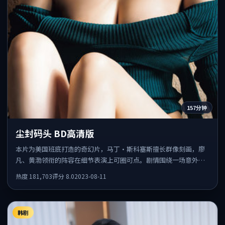
157分钟
尘封码头 BD高清版
本片为美国班底打造的奇幻片，马丁·斯科塞斯擅长群像刻画，廖
凡、黄渤领衔的阵容在细节表演上可圈可点。剧情围绕一场意外事
件发酵，悬念保留到后半段集中释放。
热度
181,703
评分
8.0
2023-08-11
韩剧