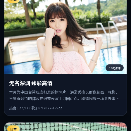
163分钟
无名深渊 臻彩高清
本片为中国台湾班底打造的惊悚片，洪常秀擅长群像刻画，咏梅、
王景春领衔的阵容在细节表演上可圈可点。剧情围绕一场意外事件
发酵，悬念保留到后半段集中释放。
热度
127,973
评分
8.9
2022-12-22
日本