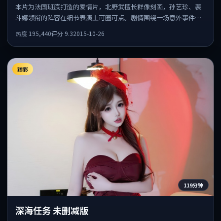
本片为法国班底打造的爱情片，北野武擅长群像刻画，孙艺珍、裴
斗娜领衔的阵容在细节表演上可圈可点。剧情围绕一场意外事件发
酵，悬念保留到后半段集中释放。
热度
195,440
评分
9.3
2015-10-26
臻彩
119分钟
深海任务 未删减版