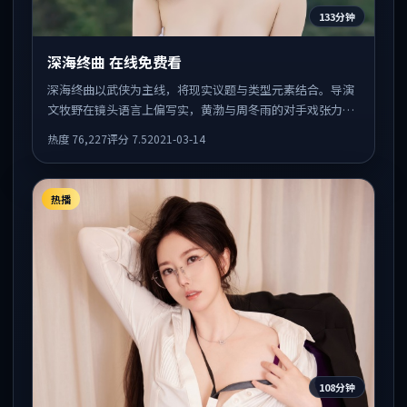
133分钟
深海终曲 在线免费看
深海终曲以武侠为主线，将现实议题与类型元素结合。导演
文牧野在镜头语言上偏写实，黄渤与周冬雨的对手戏张力十
足，情感层次丰富。
热度
76,227
评分
7.5
2021-03-14
热播
108分钟