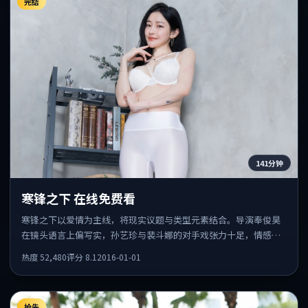
完结
141分钟
寒锋之下 在线免费看
寒锋之下以爱情为主线，将现实议题与类型元素结合。导演奉俊昊
在镜头语言上偏写实，孙艺珍与裴斗娜的对手戏张力十足，情感层
次丰富。
热度
52,480
评分
8.1
2016-01-01
抢先