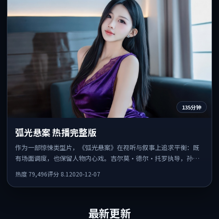
135分钟
弧光悬案 热播完整版
作为一部惊悚类型片，《弧光悬案》在视听与叙事上追求平衡：既
有场面调度，也保留人物内心戏。吉尔莫·德尔·托罗执导，孙艺
珍、孔刘、孙俪共同出演，值得一看。
热度
79,496
评分
8.1
2020-12-07
最新更新