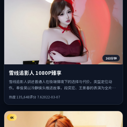
163分钟
雪线追影人 1080P臻享
雪线追影人讲述普通人在极端情境下的选择与代价，类型定位动
作。奉俊昊以冷静镜头推进故事，段奕宏、王景春的表演为全片情
绪锚点，结尾留白耐人寻味。
热度
135,648
评分
7.6
2022-03-07
4K