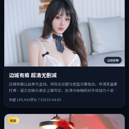
138分钟
边城有痕 超清无删减
边城有痕以战争为主线，将现实议题与类型元素结合。导演克里斯
托弗·诺兰在镜头语言上偏写实，赵涛与咏梅的对手戏张力十足，
情感层次丰富。
热度
109,943
评分
7.9
2023-04-05
杜比