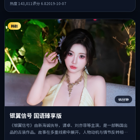
全智贤共同出演，值得一看。
热度
143,011
评分
6.8
2019-10-07
韩剧
95分钟
银翼信号 国语臻享版
《银翼信号》由新海诚执导，谭卓、刘亦菲等主演，是一部韩国出
品的古装作品。故事在多重线索中展开，人物动机与情节反转相互
咬合，整体节奏紧凑，适合喜欢强叙事的观众。