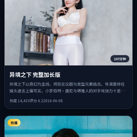
107分钟
异境之下 完整加长版
异境之下以奇幻为主线，将现实议题与类型元素结合。导演娄烨在
镜头语言上偏写实，小罗伯特·唐尼与堺雅人的对手戏张力十足，
情感层次丰富。
热度
14,433
评分
6.2
2016-06-08
热播