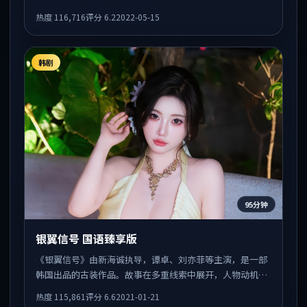
导，任素汐、章子怡、汤姆·哈迪共同出演，值得一看。
热度
116,716
评分
6.2
2022-05-15
韩剧
95分钟
银翼信号 国语臻享版
《银翼信号》由新海诚执导，谭卓、刘亦菲等主演，是一部
韩国出品的古装作品。故事在多重线索中展开，人物动机与
情节反转相互咬合，整体节奏紧凑，适合喜欢强叙事的观
热度
115,861
评分
6.6
2021-01-21
众。