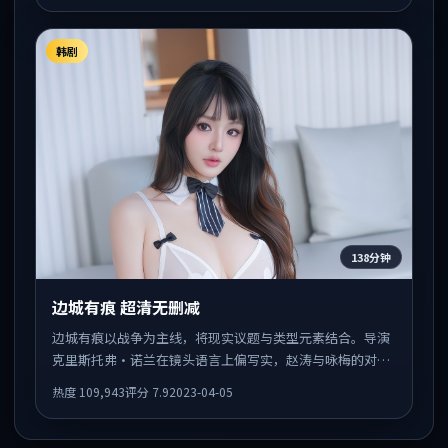
韩剧
138分钟
边城有痕 超清无删减
边城有痕以战争为主线，将现实议题与类型元素结合。导演
克里斯托弗·诺兰在镜头语言上偏写实，赵涛与咏梅的对手
戏张力十足，情感层次丰富。
热度
109,943
评分
7.9
2023-04-05