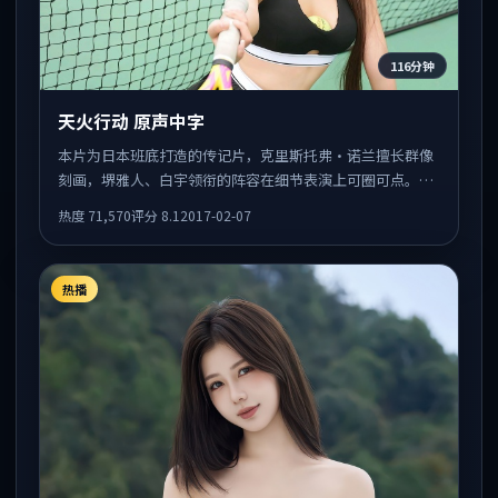
116分钟
天火行动 原声中字
本片为日本班底打造的传记片，克里斯托弗·诺兰擅长群像
刻画，堺雅人、白宇领衔的阵容在细节表演上可圈可点。剧
情围绕一场意外事件发酵，悬念保留到后半段集中释放。
热度
71,570
评分
8.1
2017-02-07
热播