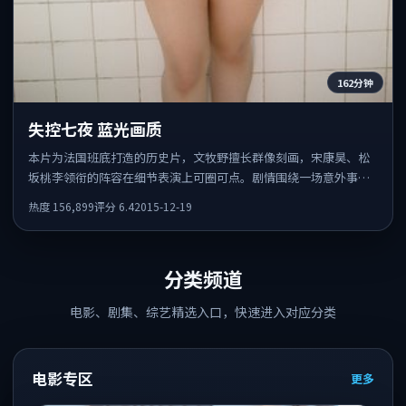
162分钟
失控七夜 蓝光画质
本片为法国班底打造的历史片，文牧野擅长群像刻画，宋康昊、松
坂桃李领衔的阵容在细节表演上可圈可点。剧情围绕一场意外事件
发酵，悬念保留到后半段集中释放。
热度
156,899
评分
6.4
2015-12-19
分类频道
电影、剧集、综艺精选入口，快速进入对应分类
电影专区
更多