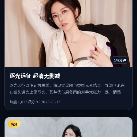
142分钟
逐光远征 超清无删减
逐光远征以传记为主线，将现实议题与类型元素结合。导演李沧东
在镜头语言上偏写实，苍井优与周冬雨的对手戏张力十足，情感层
次丰富。
热度
1,835
评分
9.1
2023-11-15
高分