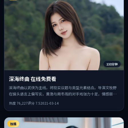
133分钟
深海终曲 在线免费看
深海终曲以武侠为主线，将现实议题与类型元素结合。导演文牧野
在镜头语言上偏写实，黄渤与周冬雨的对手戏张力十足，情感层次
丰富。
热度
76,227
评分
7.5
2021-03-14
独播