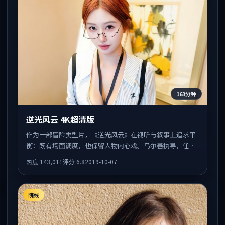
163分钟
逆光风云 4K超清版
作为一部冒险类型片，《逆光风云》在视听与叙事上追求平
衡：既有场面调度，也保留人物内心戏。乌尔善执导，任素
汐、赵丽颖、全智贤共同出演，值得一看。
热度
143,011
评分
6.8
2019-10-07
院线