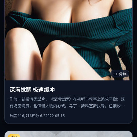
110分钟
深海觉醒 极速缓冲
作为一部爱情类型片，《深海觉醒》在视听与叙事上追求平衡：既
有场面调度，也保留人物内心戏。马丁·斯科塞斯执导，任素汐、
章子怡、汤姆·哈迪共同出演，值得一看。
热度
116,716
评分
6.2
2022-05-15