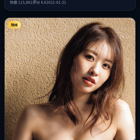
热度
115,861
评分
6.6
2021-01-21
院线